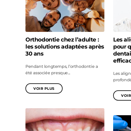
Orthodontie chez l’adulte :
Les al
les solutions adaptées après
pour 
30 ans
dentai
effica
Pendant longtemps, l’orthodontie a
été associée presque...
Les alig
profondé
VOIR PLUS
VOIR